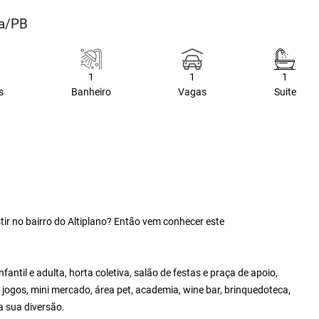
oa/PB
1
1
1
s
Banheiro
Vagas
Suite
r no bairro do Altiplano? Então vem conhecer este
ntil e adulta, horta coletiva, salão de festas e praça de apoio,
 jogos, mini mercado, área pet, academia, wine bar, brinquedoteca,
a sua diversão.