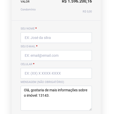
R$ 1.596.200,16
VALOR
Condomínio
R$ 0,00
SEU NOME
*
SEU E-MAIL
*
CELULAR
*
MENSAGEM (NÃO OBRIGATÓRIO)