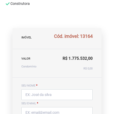
Construtora
Cód. imóvel: 13164
IMÓVEL
R$ 1.775.532,00
VALOR
Condomínio
R$ 0,00
SEU NOME
*
SEU E-MAIL
*