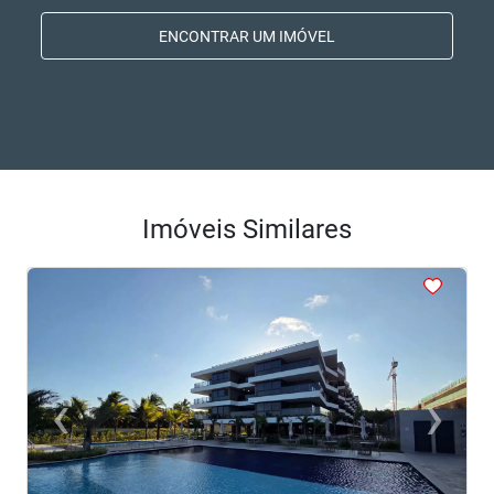
ENCONTRAR UM IMÓVEL
Imóveis Similares
<
<
<
<
<
‹
›
Previous
Next