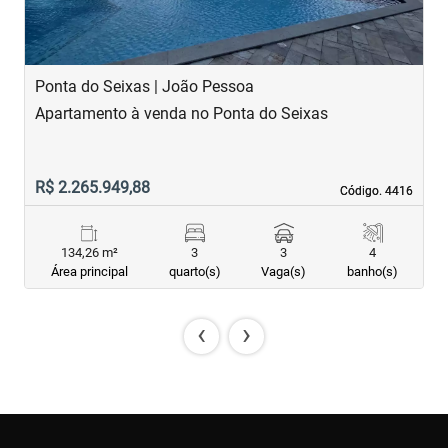
Ponta do Seixas | João Pessoa
J
Apartamento à venda no Ponta do Seixas
A
R$ 2.265.949,88
R
Código. 4416
Código. 4416
134,26 m²
3
3
4
Área principal
quarto(s)
Vaga(s)
banho(s)
‹
›