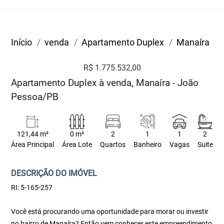
Início
venda
Apartamento Duplex
Manaíra
R$ 1.775.532,00
Apartamento Duplex à venda, Manaíra - João
Pessoa/PB
121,44 m²
0 m²
2
1
1
2
Área Principal
Área Lote
Quartos
Banheiro
Vagas
Suite
DESCRIÇÃO DO IMÓVEL
RI: 5-165-257
Você está procurando uma oportunidade para morar ou investir
no bairro de Manaíra? Então vem conhecer este empreendimento