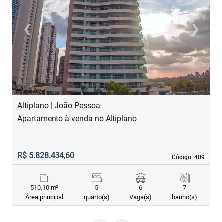
‹
›
Previous
Next
Altiplano | João Pessoa
B
Apartamento à venda no Altiplano
A
R$ 5.828.434,60
R
Código. 409
Código. 409
510,10 m²
5
6
7
Área principal
quarto(s)
Vaga(s)
banho(s)